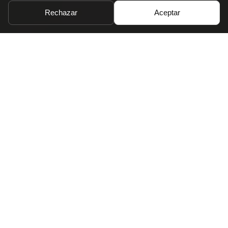
Rechazar
Aceptar
VER PROYECTOS
VIVIENDAS
MODULARES DE
DISEÑO
En
Modular Norte
diseñamos a medida y
construimos llave en mano viviendas
modulares con estructura de madera en
cualquier punto de España.
Además, nuestro departamento de
decoración podrá realizarte la mejor reforma
para tu vivienda de diseño.